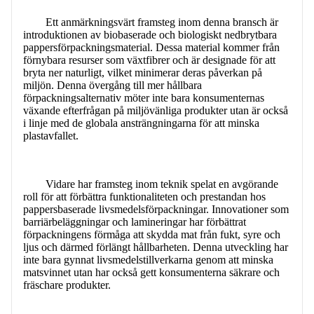
KONTAKTA OSS
Ett anmärkningsvärt framsteg inom denna bransch är
introduktionen av biobaserade och biologiskt nedbrytbara
pappersförpackningsmaterial. Dessa material kommer från
förnybara resurser som växtfibrer och är designade för att
bryta ner naturligt, vilket minimerar deras påverkan på
miljön. Denna övergång till mer hållbara
förpackningsalternativ möter inte bara konsumenternas
växande efterfrågan på miljövänliga produkter utan är också
i linje med de globala ansträngningarna för att minska
plastavfallet.
Vidare har framsteg inom teknik spelat en avgörande
roll för att förbättra funktionaliteten och prestandan hos
pappersbaserade livsmedelsförpackningar. Innovationer som
barriärbeläggningar och lamineringar har förbättrat
förpackningens förmåga att skydda mat från fukt, syre och
ljus och därmed förlängt hållbarheten. Denna utveckling har
inte bara gynnat livsmedelstillverkarna genom att minska
matsvinnet utan har också gett konsumenterna säkrare och
fräschare produkter.