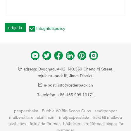
erbjuda
Integritetspolicy
adress:
Byggnad, A-02, NO.359 Cheng Yi Street,
mjukvarupark iii, Jimei District,
e-post:
info@orderpack.cn
telefon:
+86-135 999 10171
pappershalm
Bubble Waffle Scoop Cups
smörpapper
matbehållare i aluminium
matpapperslåda
frukt till matlåda
sushi box
folielåda för mat
båtbricka
kraftförpackningar för
livsmedel