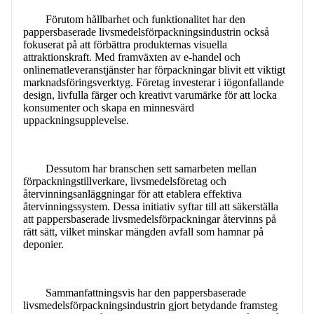
Förutom hållbarhet och funktionalitet har den
pappersbaserade livsmedelsförpackningsindustrin också
fokuserat på att förbättra produkternas visuella
attraktionskraft. Med framväxten av e-handel och
onlinematleveranstjänster har förpackningar blivit ett viktigt
marknadsföringsverktyg. Företag investerar i iögonfallande
design, livfulla färger och kreativt varumärke för att locka
konsumenter och skapa en minnesvärd
uppackningsupplevelse.
Dessutom har branschen sett samarbeten mellan
förpackningstillverkare, livsmedelsföretag och
återvinningsanläggningar för att etablera effektiva
återvinningssystem. Dessa initiativ syftar till att säkerställa
att pappersbaserade livsmedelsförpackningar återvinns på
rätt sätt, vilket minskar mängden avfall som hamnar på
deponier.
Sammanfattningsvis har den pappersbaserade
livsmedelsförpackningsindustrin gjort betydande framsteg