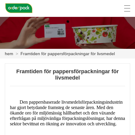
العربية
Deutsch
Ελληνική γλώσσα
Engli
hem
>
Framtiden för pappersförpackningar för livsmedel
HEM
Framtiden för pappersförpackningar för
PRODUKT
livsmedel
OM OSS
NYHETER
Den pappersbaserade livsmedelsförpackningsindustrin
har gjort betydande framsteg de senaste åren. Med den
FALL
ökande oro för miljömässig hållbarhet och den växande
efterfrågan på miljövänliga förpackningslösningar, har denna
sektor bevittnat en ökning av innovation och utveckling.
FACTORY TOUR