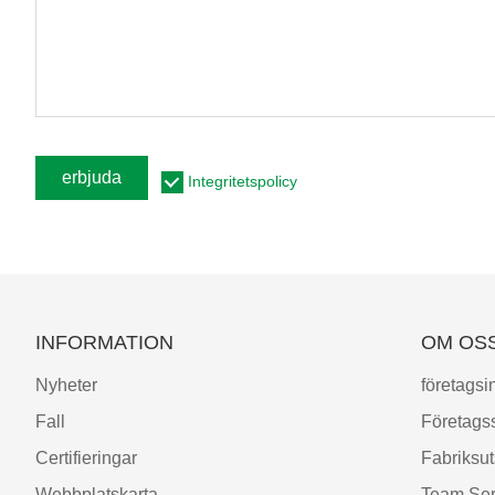
erbjuda
Integritetspolicy
INFORMATION
OM OS
Nyheter
företagsi
Fall
Företagss
Certifieringar
Fabriksut
Webbplatskarta
Team Ser