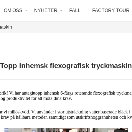
OM OSS
NYHETER
FALL
FACTORY TOUR
maskin
Topp inhemsk flexografisk tryckmaskin
k! Vi har antagit
topp inhemsk 6-färgs roterande flexografisk tryckma
g produktivitet för att möta dina krav.
rar vi miljöskydd. Vi använder i stor utsträckning vattenbaserade bläck i v
 krav på hållbara metoder, samtidigt som utskriftsnoggrannheten och kva