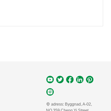
adress:
Byggnad, A-02,
NO.359 Cheng Yi Street,