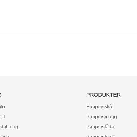
S
PRODUKTER
nfo
Pappersskål
til
Pappersmugg
ställning
Papperslåda
vice
Pappershink