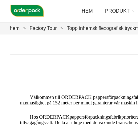
HEM
PRODUKT
hem
>
Factory Tour
>
Topp inhemsk flexografisk tryck
Välkommen till ORDERPACK pappersförpackningsfabri
maxhastighet på 152 meter per minut garanterar vår maskin hö
Hos ORDERPACK
pappersförpackningsfabrik
priorite
tillvägagångssätt. Detta är i linje med de växande branschens