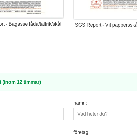
 - Bagasse låda/tallrik/skål
SGS Report - Vit papperssk
t (inom 12 timmar)
namn:
företag: