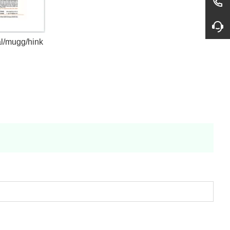
ål/mugg/hink