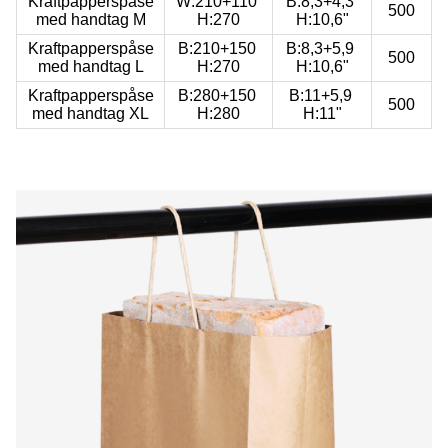
Kraftpapperspåse
W:210+110
B:8,3+4,3
500
med handtag M
H:270
H:10,6"
Kraftpapperspåse
B:210+150
B:8,3+5,9
500
med handtag L
H:270
H:10,6"
Kraftpapperspåse
B:280+150
B:11+5,9
500
med handtag XL
H:280
H:11"