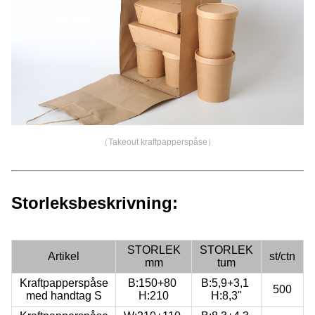
（Takeout kraftpapperspåse）
Storleksbeskrivning:
STORLEK
STORLEK
Artikel
st/ctn
mm
tum
Kraftpapperspåse
B:150+80
B:5,9+3,1
500
med handtag S
H:210
H:8,3"