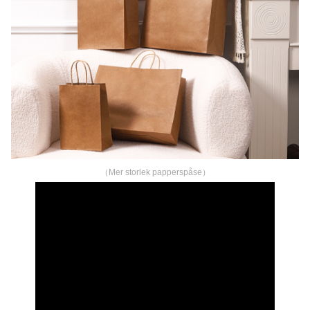
（Mer storlek papperspåse）