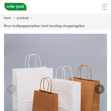
hem
>
produkt
>
العربية
Deutsch
Ελληνική γλώσσα
Engli
Brun kraftpapperspåse med handtag shoppingpåse
HEM
PRODUKT
OM OSS
NYHETER
FALL
FACTORY TOUR