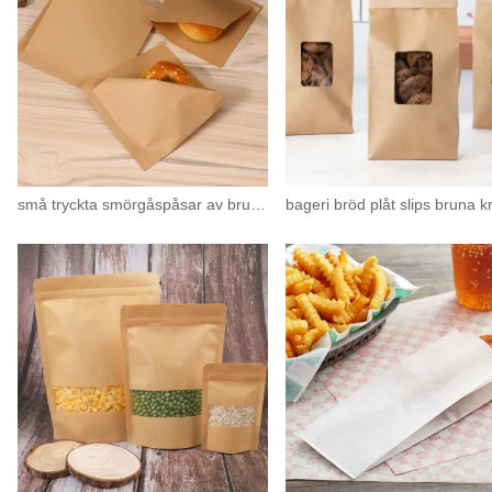
små tryckta smörgåspåsar av brunt smörpapper