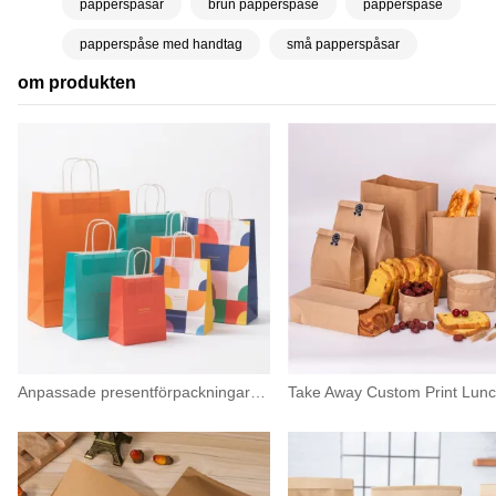
papperspåsar
brun papperspåse
papperspåse
papperspåse med handtag
små papperspåsar
om produkten
Anpassade presentförpackningar för shopping av kraftpapper med logotyp