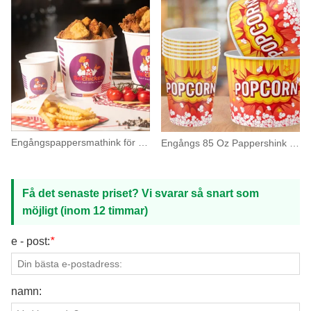
Engångspappersmathink för stekt kyckling
Engångs 85 Oz Pappershink Förpackning Popcorn Tubs
Få det senaste priset? Vi svarar så snart som
möjligt (inom 12 timmar)
e - post:
*
namn: