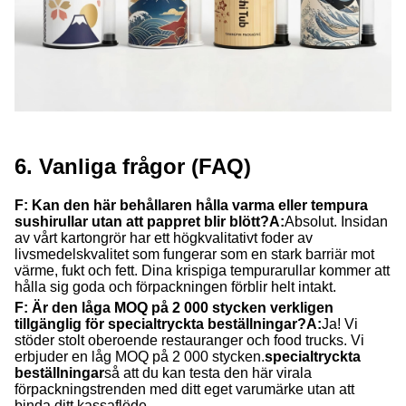
6. Vanliga frågor (FAQ)
F: Kan den här behållaren hålla varma eller tempura
sushirullar utan att pappret blir blött?
A:
Absolut. Insidan
av vårt kartongrör har ett högkvalitativt foder av
livsmedelskvalitet som fungerar som en stark barriär mot
värme, fukt och fett. Dina krispiga tempurarullar kommer att
hålla sig goda och förpackningen förblir helt intakt.
F: Är den låga MOQ på 2 000 stycken verkligen
tillgänglig för specialtryckta beställningar?
A:
Ja! Vi
stöder stolt oberoende restauranger och food trucks. Vi
erbjuder en låg MOQ på 2 000 stycken.
specialtryckta
beställningar
så att du kan testa den här virala
förpackningstrenden med ditt eget varumärke utan att
binda ditt kassaflöde.