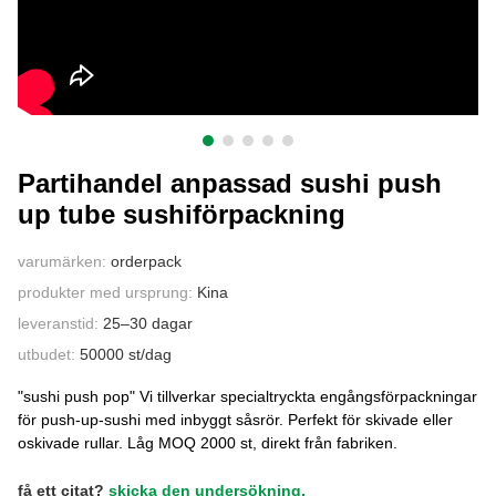
KONTAKTA OSS
Partihandel anpassad sushi push
up tube sushiförpackning
varumärken:
orderpack
produkter med ursprung:
Kina
leveranstid:
25–30 dagar
utbudet:
50000 st/dag
"sushi push pop" Vi tillverkar specialtryckta engångsförpackningar
för push-up-sushi med inbyggt såsrör. Perfekt för skivade eller
oskivade rullar. Låg MOQ 2000 st, direkt från fabriken.
få ett citat?
skicka den undersökning.