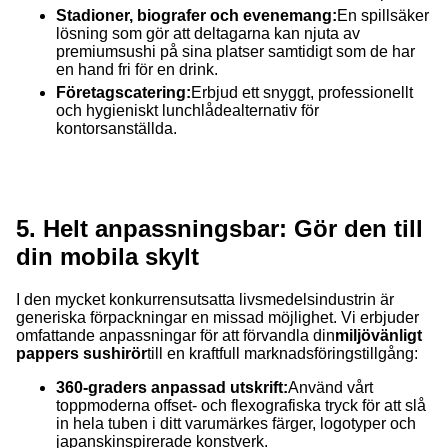
Stadioner, biografer och evenemang:
En spillsäker
lösning som gör att deltagarna kan njuta av
premiumsushi på sina platser samtidigt som de har
en hand fri för en drink.
Företagscatering:
Erbjud ett snyggt, professionellt
och hygieniskt lunchlådealternativ för
kontorsanställda.
5. Helt anpassningsbar: Gör den till
din mobila skylt
I den mycket konkurrensutsatta livsmedelsindustrin är
generiska förpackningar en missad möjlighet. Vi erbjuder
omfattande anpassningar för att förvandla din
miljövänligt
pappers sushirör
till en kraftfull marknadsföringstillgång:
360-graders anpassad utskrift:
Använd vårt
toppmoderna offset- och flexografiska tryck för att slå
in hela tuben i ditt varumärkes färger, logotyper och
japanskinspirerade konstverk.