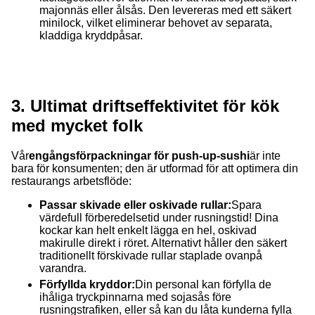
majonnäs eller ålsås. Den levereras med ett säkert
minilock, vilket eliminerar behovet av separata,
kladdiga kryddpåsar.
3. Ultimat driftseffektivitet för kök
med mycket folk
Vår
engångsförpackningar för push-up-sushi
är inte
bara för konsumenten; den är utformad för att optimera din
restaurangs arbetsflöde:
Passar skivade eller oskivade rullar:
Spara
värdefull förberedelsetid under rusningstid! Dina
kockar kan helt enkelt lägga en hel, oskivad
makirulle direkt i röret. Alternativt håller den säkert
traditionellt förskivade rullar staplade ovanpå
varandra.
Förfyllda kryddor:
Din personal kan förfylla de
ihåliga tryckpinnarna med sojasås före
rusningstrafiken, eller så kan du låta kunderna fylla