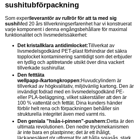
sushitubförpackning
Som expert
leverantör av rullrör för att ta med sig
sushi
Med 20 års tillverkningserfarenhet har vi konstruerat
varje komponent i denna engångsbehållare för maximal
funktionalitet och livsmedelssäkerhet:
Det kristallklara antidimlocket:
Tillverkat av
livsmedelsgodkänd PET-plast förhindrar det säkra
topplocket kontaminering samtidigt som det erbjuder
en tydlig och aptitretande utsikt över dina vackert
tillverkade sushirullar.
Den fetttäta
wellpapp-/kartongkroppen:
Huvudcylindern är
tillverkad av högkvalitativ, miljövänlig kartong. Den är
invändigt fodrad med en livsmedelsgodkänd PE-
eller PLA-beläggning, vilket säkerställer att den är
100 % vattentät och fetttät. Dina kunders händer
förblir helt rena och förpackningen behåller sin
strukturella integritet även med varmt ris.
Den geniala "hsås-i-pinnen"-pushern:
Detta är den
ultimata revolutionen. Den nedre tryckmekanismen
är inte bara en plastpinne; det är ett ihåligt,
läckagesäkert rör utformat för att hålla sojasås, stark