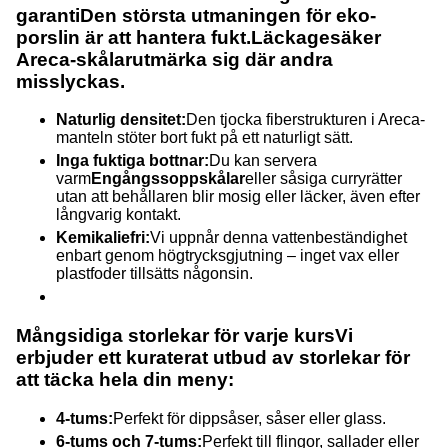
garanti
Den största utmaningen för eko-
porslin är att hantera fukt.
Läckagesäker
Areca-skålar
utmärka sig där andra
misslyckas.
Naturlig densitet:
Den tjocka fiberstrukturen i Areca-
manteln stöter bort fukt på ett naturligt sätt.
Inga fuktiga bottnar:
Du kan servera
varm
Engångssoppskålar
eller såsiga curryrätter
utan att behållaren blir mosig eller läcker, även efter
långvarig kontakt.
Kemikaliefri:
Vi uppnår denna vattenbeständighet
enbart genom högtrycksgjutning – inget vax eller
plastfoder tillsätts någonsin.
Mångsidiga storlekar för varje kurs
Vi
erbjuder ett kuraterat utbud av storlekar för
att täcka hela din meny:
4-tums:
Perfekt för dippsåser, såser eller glass.
6-tums och 7-tums:
Perfekt till flingor, sallader eller