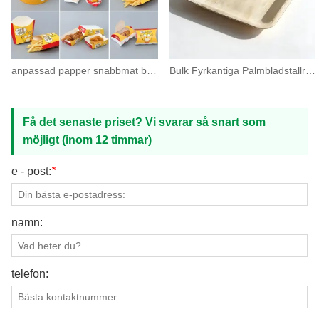
anpassad papper snabbmat box set mat ta ut påse
Bulk Fyrkantiga Palmbladstallrikar 4-10 Tum Partihandel
Få det senaste priset? Vi svarar så snart som
möjligt (inom 12 timmar)
e - post:
*
namn:
telefon: