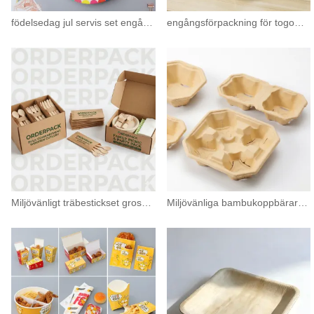
födelsedag jul servis set engångspapper tallrikar
engångsförpackning för togomatbehållare i aluminium med lock
Miljövänligt träbestickset grossist | Komposterbara engångsredskap
Miljövänliga bambukoppbärare grossist