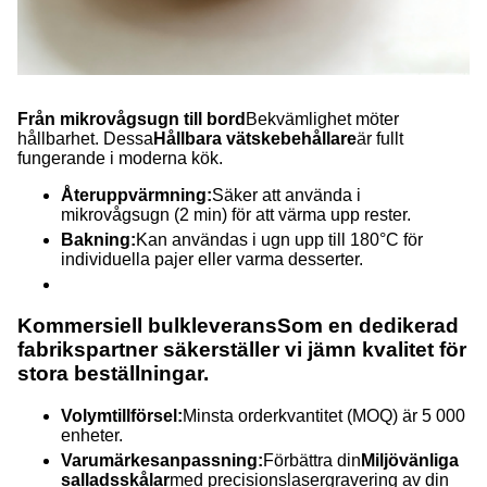
Från mikrovågsugn till bord
Bekvämlighet möter
hållbarhet. Dessa
Hållbara vätskebehållare
är fullt
fungerande i moderna kök.
Återuppvärmning:
Säker att använda i
mikrovågsugn (2 min) för att värma upp rester.
Bakning:
Kan användas i ugn upp till 180°C för
individuella pajer eller varma desserter.
Kommersiell bulkleverans
Som en dedikerad
fabrikspartner säkerställer vi jämn kvalitet för
stora beställningar.
Volymtillförsel:
Minsta orderkvantitet (MOQ) är 5 000
enheter.
Varumärkesanpassning:
Förbättra din
Miljövänliga
salladsskålar
med precisionslasergravering av din