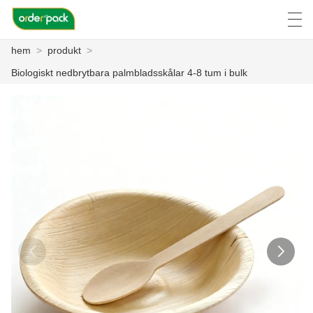
hem
>
produkt
>
العربية
Deutsch
Ελληνική γλώσσα
Engli
Biologiskt nedbrytbara palmbladsskålar 4-8 tum i bulk
HEM
PRODUKT
OM OSS
NYHETER
FALL
FACTORY TOUR