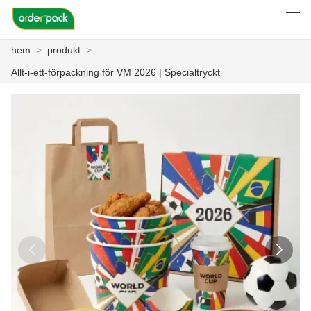
hem
>
produkt
>
العربية
Deutsch
Ελληνική γλώσσα
Engli
Allt-i-ett-förpackning för VM 2026 | Specialtryckt
HEM
PRODUKT
OM OSS
NYHETER
FALL
FACTORY TOUR