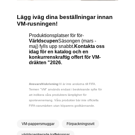
Lägg iväg dina beställningar innan
VM-rusningen!
Produktionsplatser för för-
Världscupen
Säsongen (mars -
maj) fylls upp snabbt.
Kontakta oss
idag för en katalog och en
konkurrenskraftig offert för VM-
dräkten "2026.
Ansvarsfriskrivning:
Vi är inte anslutna till FIFA.
Termen "VM" används endast i beskrivande syfte för
att indikera våra produkters lämplighet för
sportevenemang. Våra produkter bär inte officiella
FIFA-varumärken utan köparens godkännande.
VM-pappersmuggar
Förpackningssvit
världscentrerade kaffekoppar