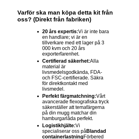
Varför ska man köpa detta kit från
oss? (Direkt från fabriken)
20 års expertis:
Vi är inte bara
en handlare; vi är en
tillverkare med ett lager på 3
000 kvm och 20 års
exporterfarenhet.
Certifierad säkerhet:
Alla
material är
livsmedelsgodkända, FDA-
och FSC-certifierade. Säkra
för direktkontakt med
livsmedel.
Perfekt färgmatchning:
Vårt
avancerade flexografiska tryck
säkerställer att temafärgerna
på din mugg matchar din
hamburgarlåda perfekt.
Logistikhjälte:
Vi
specialiserar oss på
Blandad
containerlastning
Förbered