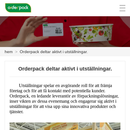
العربية
Deutsch
Ελληνική γλώσσα
Engli
hem
>
Orderpack deltar aktivt i utställningar.
HEM
Orderpack deltar aktivt i utställningar.
PRODUKT
OM OSS
Utställningar spelar en avgörande roll för att främja
företag och för att få kontakt med potentiella kunder.
NYHETER
Orderpack, en ledande leverantör av förpackningslösningar,
inser vikten av dessa evenemang och engagerar sig aktivt i
utställningar för att visa upp sina innovativa produkter och
FALL
tjänster.
FACTORY TOUR