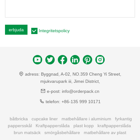
erbjuda
Integritetspolicy
adress:
Byggnad, A-02, NO.359 Cheng Yi Street,
mjukvarupark iii, Jimei District,
e-post:
info@orderpack.cn
telefon:
+86-135 999 10171
båtbricka
cupcake liner
matbehållare i aluminium
fyrkantig
pappersskål
Kraftpapperslåda
plast kopp
kraftpapperslåda
brun matsäck
smörgåsbehållare
matbehållare av plast